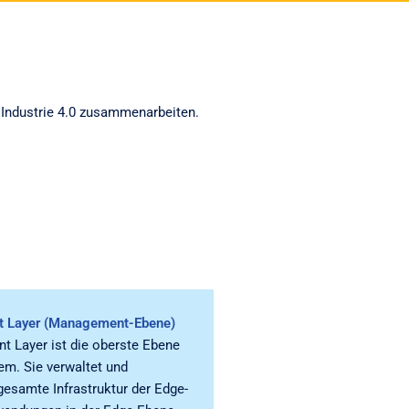
Industrie 4.0 zusammenarbeiten.
 Layer (Management-Ebene)
 Layer ist die oberste Ebene
em. Sie verwaltet und
gesamte Infrastruktur der Edge-