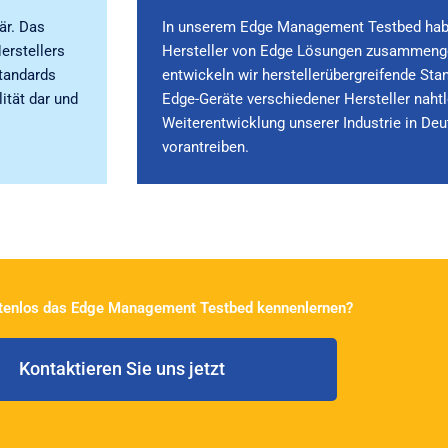
är. Das
In unserem Edge Management Testbed hab
erstellers
Hersteller von Edge Lösungen zusammen
Standards
entwickeln wir herstellerübergreifende St
lität dar und
Edge-Geräte verschiedener Hersteller nah
Weiterentwicklung unserer Industrie in De
vorantreiben.
tenlos das Edge Management Testbed kennenlernen? ​
Kontaktieren Sie uns jetzt