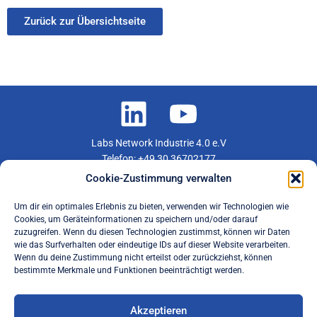
Zurück zur Übersichtseite
Labs Network Industrie 4.0 e.V
Telefon: +49 30 36702177
E-Mail: info@lni40.de
Cookie-Zustimmung verwalten
Mitglied werden
Um dir ein optimales Erlebnis zu bieten, verwenden wir Technologien wie
Newsletteranmeldung
Cookies, um Geräteinformationen zu speichern und/oder darauf
zuzugreifen. Wenn du diesen Technologien zustimmst, können wir Daten
wie das Surfverhalten oder eindeutige IDs auf dieser Website verarbeiten.
Vereinssatzung
Wenn du deine Zustimmung nicht erteilst oder zurückziehst, können
bestimmte Merkmale und Funktionen beeinträchtigt werden.
Beitragsordnung
Verhaltenskodex – Wettbewerbsrecht
Membership Fee Regulations
Akzeptieren