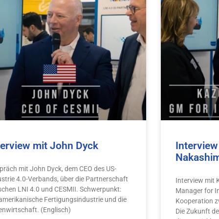
terview mit John Dyck
Interview
Nakashi
präch mit John Dyck, dem CEO des US-
ustrie 4.0-Verbands, über die Partnerschaft
Interview mit
schen LNI 4.0 und CESMII. Schwerpunkt:
Manager for Ind
 amerikanische Fertigungsindustrie und die
Kooperation z
enwirtschaft. (Englisch)
Die Zukunft de