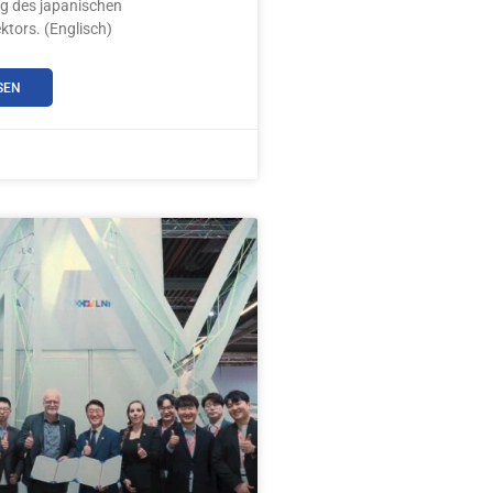
ng des japanischen
tors. (Englisch)
SEN