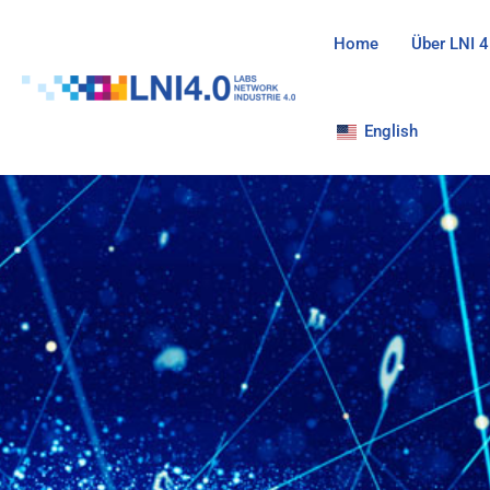
Zum
Inhalt
Home
Über LNI 4
springen
English