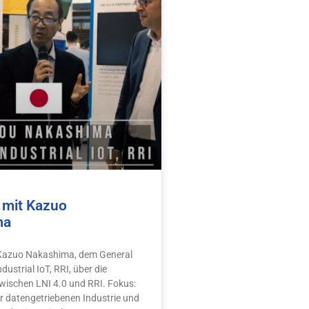
 mit Kazuo
ma
 Kazuo Nakashima, dem General
ustrial IoT, RRI, über die
wischen LNI 4.0 und RRI. Fokus:
r datengetriebenen Industrie und